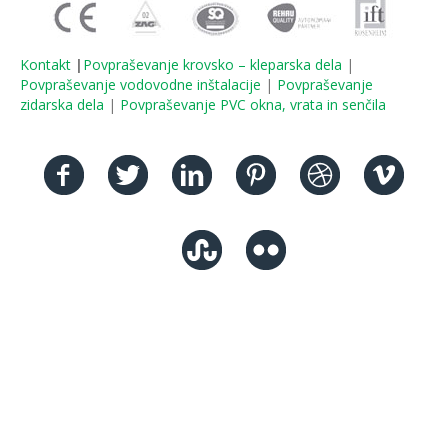
Kontakt
|
Povpraševanje krovsko – kleparska dela
|
Povpraševanje vodovodne inštalacije
|
Povpraševanje
zidarska dela
|
Povpraševanje PVC okna, vrata in senčila
Facebook
Twitter
Linkedin
Pinterest
Dribbble
Vimeo
Stumbleupon
Flickr