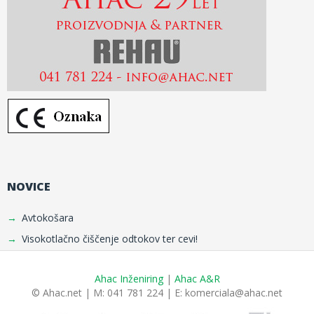
NOVICE
Avtokošara
Visokotlačno čiščenje odtokov ter cevi!
Ahac Inženiring
|
Ahac A&R
© Ahac.net | M: 041 781 224 | E:
komerciala@ahac.net