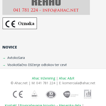
NOVICE
Avtokošara
Visokotlačno čiščenje odtokov ter cevi!
Ahac Inženiring
|
Ahac A&R
© Ahac.net | M: 041 781 224 | E:
komerciala@ahac.net
Kontakt
|
Povpraševanje krovsko – kleparska dela
|