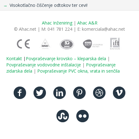
Visokotlačno čiščenje odtokov ter cevi!
Ahac Inženiring
|
Ahac A&R
© Ahac.net | M: 041 781 224 | E:
komerciala@ahac.net
Kontakt
|
Povpraševanje krovsko – kleparska dela
|
Povpraševanje vodovodne inštalacije
|
Povpraševanje
zidarska dela
|
Povpraševanje PVC okna, vrata in senčila
Facebook
Twitter
Linkedin
Pinterest
Dribbble
Vimeo
Stumbleupon
Flickr