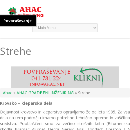
Povpraševanje
Strehe
Ahac
»
AHAC GRADBENI INŽENIRING
» Strehe
Krovsko – kleparska dela
Dejavnost krovstvo in kleparstvo opravljamo že od leta 1985. Za vsa
dela na tem področju imamo potrebno tehnično opremo in zaščitna
sredstva. Pooblaščeni smo za večino strešnih kritin (Bitumenska
skodla, Bramac, Alumet, Decra, Gerard, Esal, Tondach, Creaton, ITA