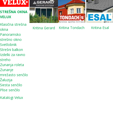
STREŠNA OKNA
VELUX
Klasična strešna
Kritina Tondach
Kritina Esal
Kritina Gerard
okna
Panoramsko
strešno okno
Svetlobnik
Strešni balkon
Izdelki za ravno
streho
Zunanja roleta
Zunanje
mrežasto senčilo
Žaluzija
Siesta senčilo
Plise senčilo
Katalogi Velux