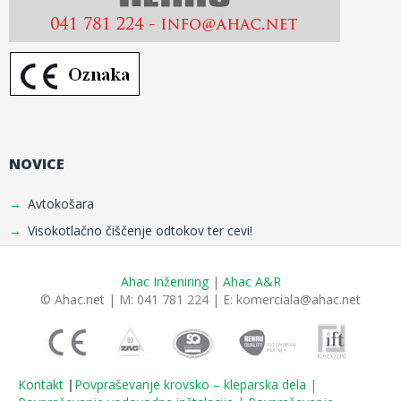
NOVICE
Avtokošara
Visokotlačno čiščenje odtokov ter cevi!
Ahac Inženiring
|
Ahac A&R
© Ahac.net | M: 041 781 224 | E:
komerciala@ahac.net
Kontakt
|
Povpraševanje krovsko – kleparska dela
|