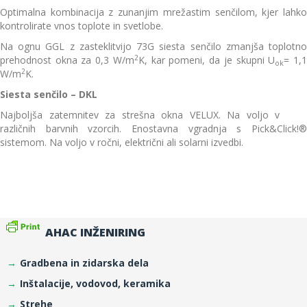
Optimalna kombinacija z zunanjim mrežastim senčilom, kjer lahko
kontrolirate vnos toplote in svetlobe.
Na ognu GGL z zasteklitvijo 73G siesta senčilo zmanjša toplotno
2
prehodnost okna za 0,3 W/m
K, kar pomeni, da je skupni U
= 1,
ok
2
W/m
K.
Siesta senčilo – DKL
Najboljša zatemnitev za strešna okna VELUX. Na voljo v
različnih barvnih vzorcih. Enostavna vgradnja s Pick&Click!®
sistemom. Na voljo v ročni, električni ali solarni izvedbi.
AHAC INŽENIRING
Gradbena in zidarska dela
Inštalacije, vodovod, keramika
Strehe