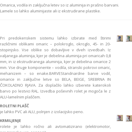
Omarica, vodila in zaključna letev so iz aluminija in prašno barvani.
Lamele so lahko aluminijaste ali iz ekstrudirane plastike.
Pri predokenskem sistemu lahko izbirate med štirimi
različnimi oblikami omaric – polokroglo, okroglo, 45- in 20-
stopinjsko. Vse oblike so dobavljive v dveh izvedbah. Iz
valjanega aluminija, kjer je debelina aluminija pri omaricah 0,8
mm, in iz ekstrudiranega aluminija, kjer je debelina omarice 2
mm. Vse druge komponente – vodila, stranski pokrovi omaric,
mehanizem – so enake.BARVEStandnardne barve vodil,
omarice in zaključne letve so BELA, BEIGE, SREBRNA IN
ČOKOLADNO RJAVA. Za doplačilo lahko izberete katerokoli
barvo po lestvici RAL. Izvedba poševnih rolet je mogoča le z
ALU-lamelnim plaščem.
ROLETNI PLAŠČ
je lahko PVC ali ALU, polnjen z izolacijsko peno.
KRMILJENJE
rolete je lahko ročno ali avtomatizirano (elektromotor,