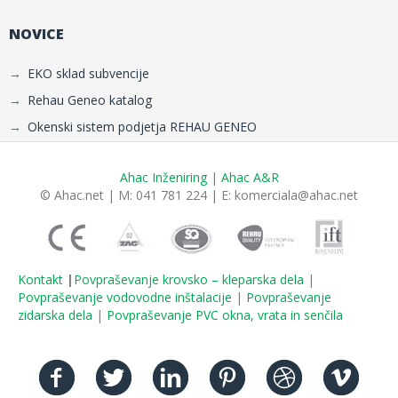
NOVICE
EKO sklad subvencije
Rehau Geneo katalog
Okenski sistem podjetja REHAU GENEO
Ahac Inženiring
|
Ahac A&R
© Ahac.net | M: 041 781 224 | E:
komerciala@ahac.net
Kontakt
|
Povpraševanje krovsko – kleparska dela
|
Povpraševanje vodovodne inštalacije
|
Povpraševanje
zidarska dela
|
Povpraševanje PVC okna, vrata in senčila
Facebook
Twitter
Linkedin
Pinterest
Dribbble
Vimeo