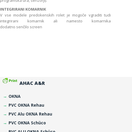
programska ura, senzorji).
INTEGRIRANI KOMARNIK
V vse modele predokenskih rolet je mogoče vgraditi tudi
integrirani komarnik ali namesto komarnika
dodatno senčilo screen
AHAC A&R
OKNA
PVC OKNA Rehau
PVC Alu OKNA Rehau
PVC OKNA Schüco
PVC ALU OKNA Schüco